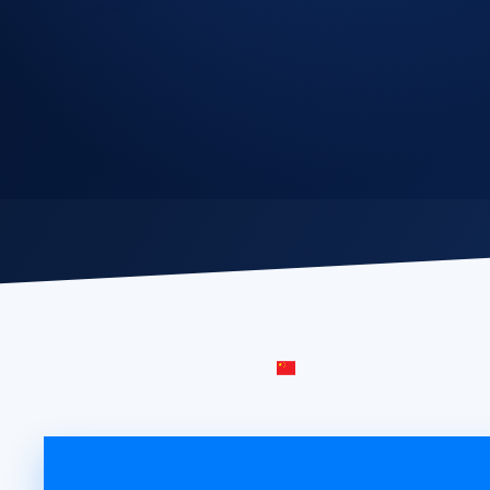
密码登录
验证码登录
登录账号
手机号
用户名/邮箱
CN
+86
密码
记住登录状态
忘记密码？