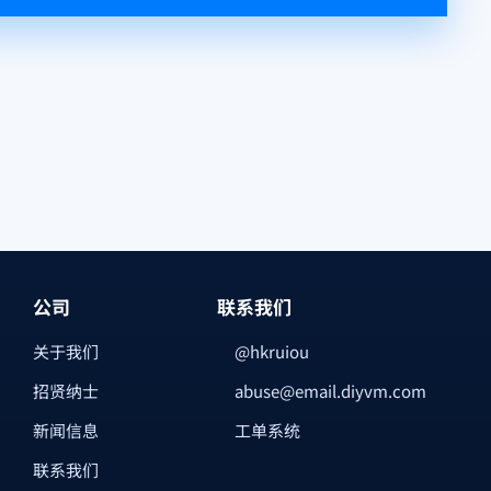
公司
联系我们
关于我们
@hkruiou
招贤纳士
abuse@email.diyvm.com
新闻信息
工单系统
联系我们