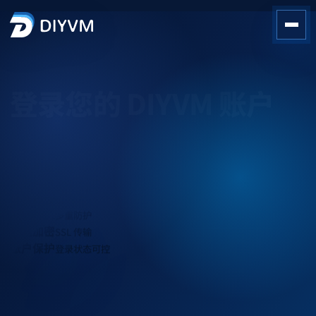
安全访问您的云资源与服务
登录您的
DIYVM
账户
进入控制台，管理云服务器、账单、工单与网络资源。
安全可靠
多重安全防护
数据加密
SSL 加密传输
快速稳定
全球节点加速
安全验证
多重防护
数据加密
SSL 传输
账户保护
登录状态可控